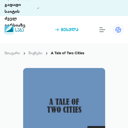
გადადი
საიტის
ძველ
ვერსიაზე
შესვლა
წიგნები
თინეთი
მთავარი
წიგნები
A Tale of Two Cities
თინეთი 9 ციფრულ პლატფორმასა და 5
პრემია „საბა“
მობილურ აპლიკაციას აერთიანებს.
ჩვენ შესახებ
პაკეტები