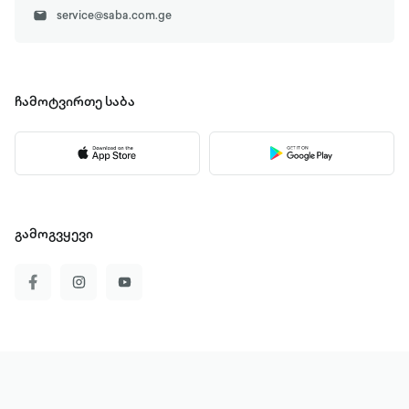
service@saba.com.ge
ჩამოტვირთე
საბა
გამოგვყევი