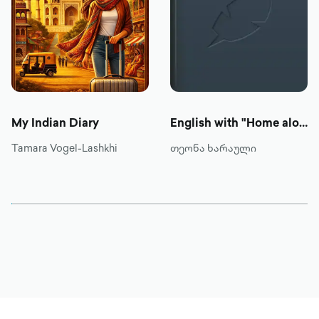
Imma’s method involves using dreaming and
telepathy alongside rational analysis to
explore the spiritual principles of coexistence
between the universe and humans. Her work is
not only a guide for spiritual seekers but also a
significant contribution to societal
My Indian Diary
English with "Home alone 2"
understanding, especially in a world facing
Tamara Vogel-Lashkhi
თეონა ხარაული
numerous challenges. It bridges philosophical,
social, and scientific approaches, offering a
unique path to understanding and practicing
spiritual principles. The book is particularly
relevant in an era where traditional institutions
of spiritual knowledge are often seen as
outdated or abstract, providing a fresh
perspective for modern readers. Overall,
«Gnosis, or the Heart of an Angel» is an