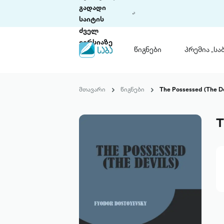
გადადი
საიტის
ძველ
ვერსიაზე
წიგნები
პრემია „საბ
წიგნები
ლიტერატურული
მთავარი
წიგნები
The Possessed (The De
პრემია „საბა“
კონკურსის ის
წესდება
T
საკონკურსო გ
ჩვენ შესახებ
პაკეტები