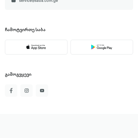
service@saba.com.ge
ჩამოტვირთე
საბა
გამოგვყევი