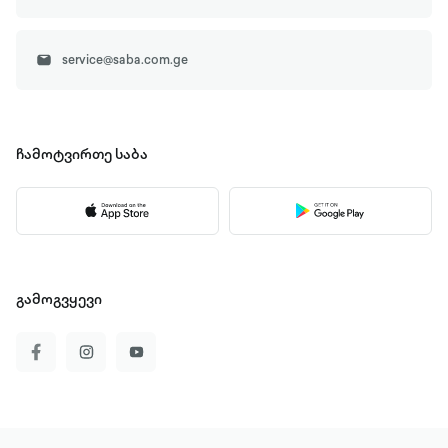
service@saba.com.ge
ჩამოტვირთე
საბა
გამოგვყევი