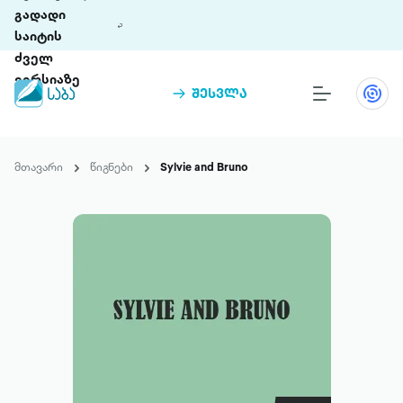
გადადი
საიტის
ძველ
ვერსიაზე
შესვლა
წიგნები
თინეთი
მთავარი
წიგნები
Sylvie and Bruno
თინეთი 9 ციფრულ პლატფორმასა და 5
პრემია „საბა“
მობილურ აპლიკაციას აერთიანებს.
ჩვენ შესახებ
პაკეტები