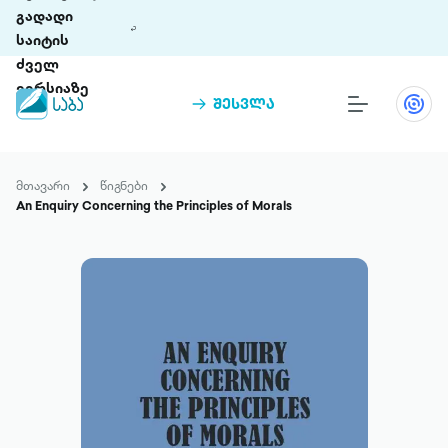
გადადი
საიტის
ძველ
ვერსიაზე
შესვლა
წიგნები
თინეთი
მთავარი
წიგნები
თინეთი 9 ციფრულ პლატფორმასა და 5
An Enquiry Concerning the Principles of Morals
პრემია „საბა“
მობილურ აპლიკაციას აერთიანებს.
ჩვენ შესახებ
პაკეტები