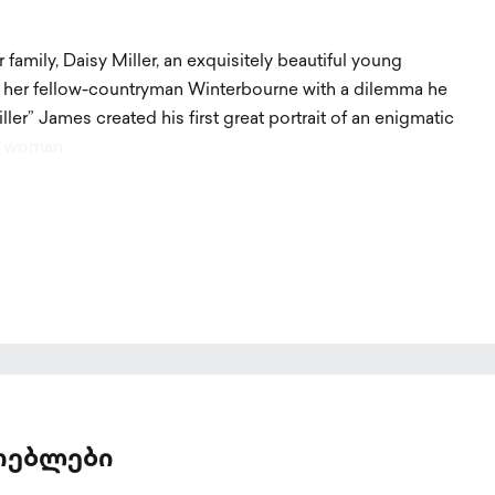
 family, Daisy Miller, an exquisitely beautiful young
her fellow-countryman Winterbourne with a dilemma he
ller” James created his first great portrait of an enigmatic
n woman.
ათებლები