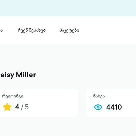
ა“
ჩვენ შესახებ
პაკეტები
თინ
 პრემია „საბა“
თინეთ
მობილ
ტორია
aisy Miller
ანაცხადი
რეიტინგი
ნახვა
4
/ 5
4410