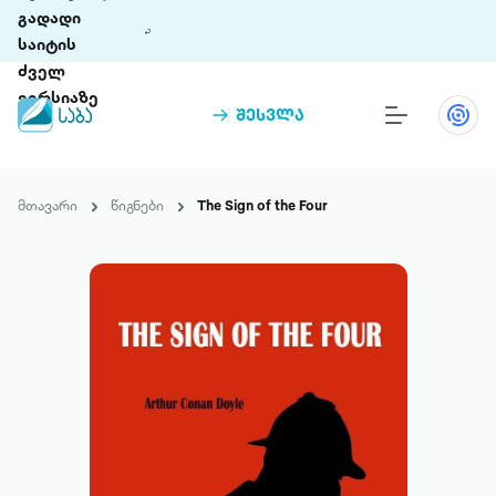
გადადი
საიტის
ძველ
ვერსიაზე
შესვლა
წიგნები
თინეთი
მთავარი
წიგნები
The Sign of the Four
თინეთი 9 ციფრულ პლატფორმასა და 5
პრემია „საბა“
მობილურ აპლიკაციას აერთიანებს.
ჩვენ შესახებ
პაკეტები