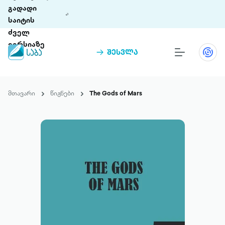
გადადი
საიტის
ძველ
ვერსიაზე
შესვლა
წიგნები
თინეთი
მთავარი
წიგნები
The Gods of Mars
თინეთი 9 ციფრულ პლატფორმასა და 5
პრემია „საბა“
მობილურ აპლიკაციას აერთიანებს.
ჩვენ შესახებ
პაკეტები