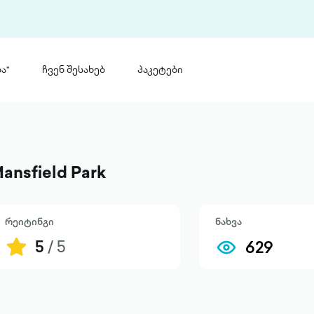
ა“
ჩვენ შესახებ
პაკეტები
თინ
 პრემია „საბა“
თინეთ
მობილ
ტორია
ansfield Park
ანაცხადი
რეიტინგი
ნახვა
5
/ 5
629