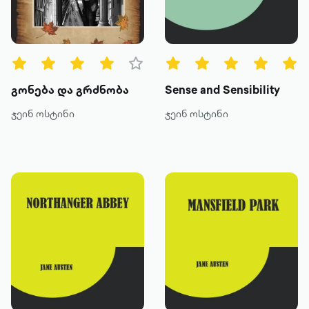
წიგნის ტიპები
ყველა
ტექსტური
გონება და გრძნობა
Sense and Sensibility
ხმოვანი
ჯეინ ოსტინი
ჯეინ ოსტინი
კატეგორია
მოთხრობა
რომანი
პოეზია
დოკუმენტური პროზა
კრიტიკა