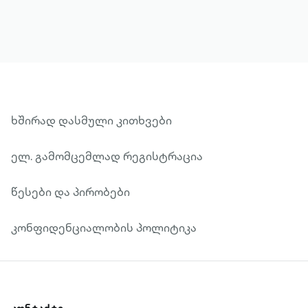
ანტაგონისტური პერსონაჟებისა და
ემოციების ნამდვილი თაიგულია. „დიდმა
იმედებმა“ არაერთი რეჟისორის
ყურადღება მიიპყრო – მის მიხედვით
გადაიღეს მრავალი ფილმი და დადგეს
სპექტაკლები სხვადასხვა ენაზე.
ხშირად დასმული კითხვები
ელ. გამომცემლად რეგისტრაცია
წესები და პირობები
კონფიდენციალობის პოლიტიკა