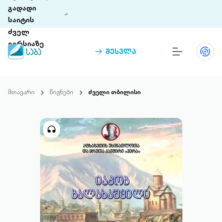
გადადი
საიტის
ძველ
ვერსიაზე
შესვლა
წიგნები
თინეთი
მთავარი
წიგნები
ძველი თბილისი
თინეთი 9 ციფრულ პლატფორმასა და 5
პრემია „საბა“
მობილურ აპლიკაციას აერთიანებს.
ჩვენ შესახებ
პაკეტები