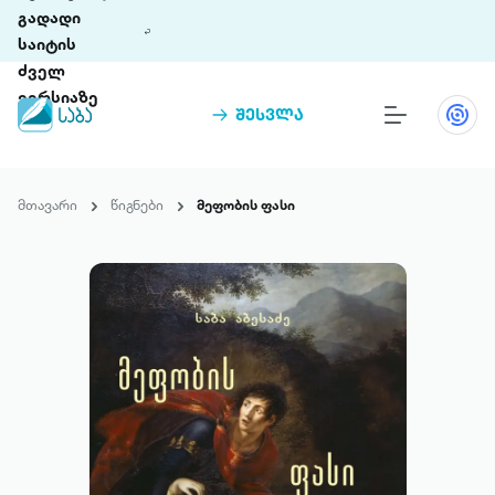
გადადი
საიტის
ძველ
ვერსიაზე
შესვლა
წიგნები
თინეთი
მთავარი
წიგნები
მეფობის ფასი
თინეთი 9 ციფრულ პლატფორმასა და 5
პრემია „საბა“
მობილურ აპლიკაციას აერთიანებს.
ჩვენ შესახებ
პაკეტები