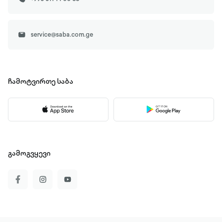
service@saba.com.ge
ჩამოტვირთე
საბა
გამოგვყევი