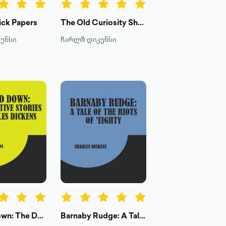
ick Papers
The Old Curiosity Shop
ენსი
ჩარლზ დიკენსი
Hunted Down: The Detective Stories of Charles Dickens
Barnaby Rudge: A Tale of the Riots of 'Eighty