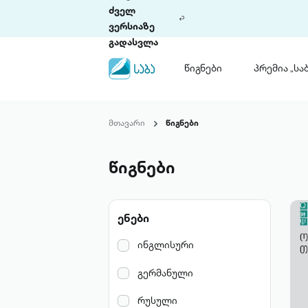
ძველ
ვერსიაზე
გადასვლა
წიგნები
პრემია „საბ
წიგნები
ლიტერატურული
მთავარი
წიგნები
პრემია „საბა“
კონკურსის ის
წესდება
წიგნები
საკონკურსო გ
ჩვენ შესახებ
ენები
პაკეტები
ინგლისური
გერმანული
რუსული