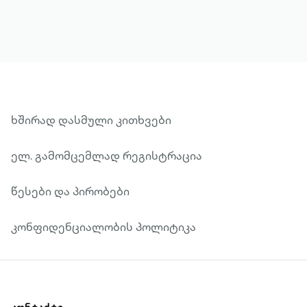
აუცილებლად საჭიროს“ და მაინც, ის
გამუდმებით იტანჯება, რადგან „კაცს,
რომელსაც სევდიანი თვალები აქვს,
სჯერა, რომ რაღაც სამუდამოდ შეიცვალა
მასში ისე, როგორც ნაცემ ძაღლში, და
ღმერთები ამას ვერ განკურნავენ“.
ხშირად დასმული კითხვები
ელ. გამომცემლად რეგისტრაცია
წესები და პირობები
კონფიდენციალობის პოლიტიკა