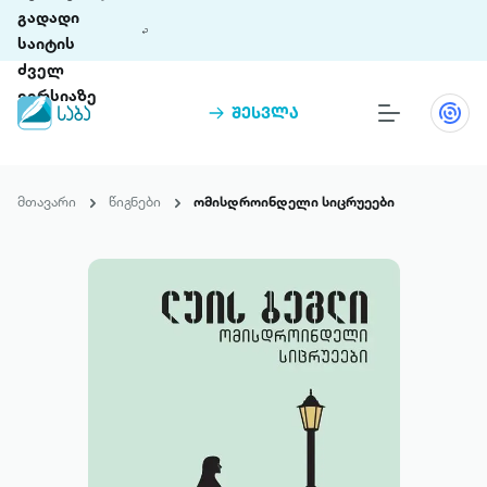
გადადი
საიტის
ძველ
ვერსიაზე
შესვლა
წიგნები
თინეთი
მთავარი
წიგნები
ომისდროინდელი სიცრუეები
თინეთი 9 ციფრულ პლატფორმასა და 5
პრემია „საბა“
მობილურ აპლიკაციას აერთიანებს.
ჩვენ შესახებ
პაკეტები