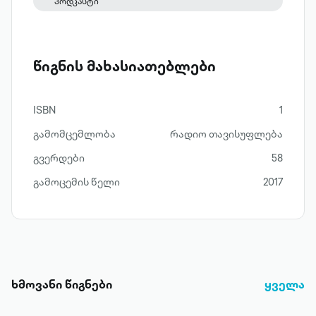
პოდკასტი
შეუძლია. შეუძლია კი არა, განხილვაში
მონაწილეობა ყველა ჩვენგანის
მოქალაქეობრივი ვალია. მით უფრო, რომ
წიგნის მახასიათებლები
აზრის გამოთქმა მარტივია: ან ფეისბუკის
გვერდზე, ან ფეისბუკის ჯგუფში, ან კი აი,
აქ, სადაც ახლა ამას კითხულობთ.
ISBN
1
გამომცემლობა
რადიო თავისუფლება
გვერდები
58
გამოცემის წელი
2017
ხმოვანი წიგნები
ყველა