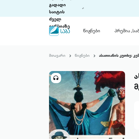
გადადი
საიტის
ძველ
ვერსიაზე
წიგნები
პრემია „საბ
წიგნები
ლიტერატურული
მთავარი
წიგნები
ასათიანის კუთხე: კ
პრემია „საბა“
კონკურსის ის
წესდება
ა
საკონკურსო გ
ჩვენ შესახებ
მ
პაკეტები