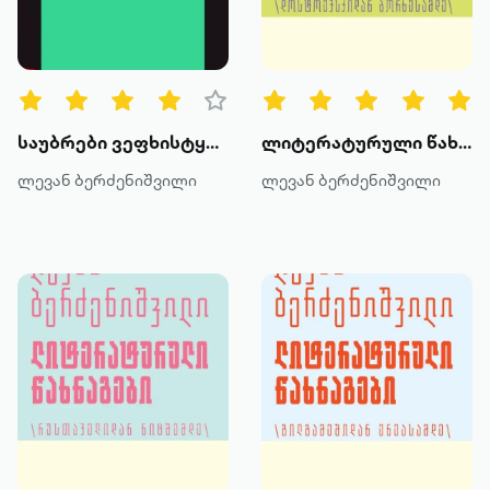
წიგნის ტიპები
ყველა
ტექსტური
საუბრები ვეფხისტყაოსანზე
ლიტერატურული წახნაგები – დოსტოევსკიდან ბორხესამდე (ტომი III)
ხმოვანი
ლევან ბერძენიშვილი
ლევან ბერძენიშვილი
კატეგორია
მოთხრობა
რომანი
პოეზია
დოკუმენტური პროზა
კრიტიკა