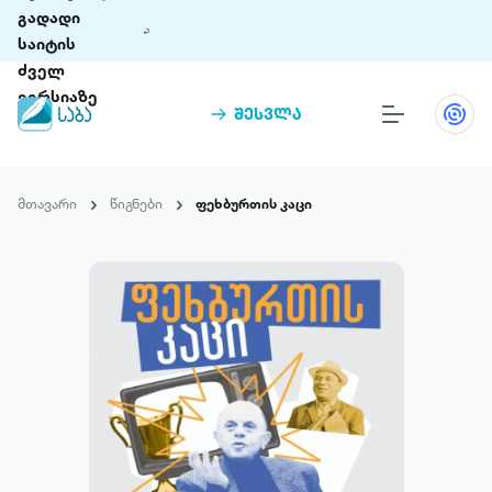
გადადი
საიტის
ძველ
ვერსიაზე
შესვლა
წიგნები
თინეთი
მთავარი
წიგნები
ფეხბურთის კაცი
თინეთი 9 ციფრულ პლატფორმასა და 5
პრემია „საბა“
მობილურ აპლიკაციას აერთიანებს.
ჩვენ შესახებ
პაკეტები