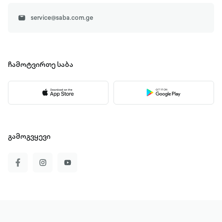
service@saba.com.ge
ჩამოტვირთე
საბა
გამოგვყევი