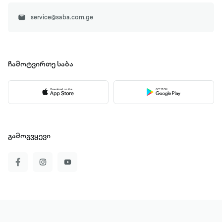
service@saba.com.ge
ჩამოტვირთე
საბა
გამოგვყევი