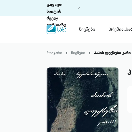
გადადი
საიტის
ძველ
ვერსიაზე
წიგნები
პრემია „საბ
წიგნები
ლიტერატურული
მთავარი
წიგნები
პაპის ლექსები კარი I
პრემია „საბა“
კონკურსის ის
წესდება
პ
საკონკურსო გ
ჩვენ შესახებ
პაკეტები