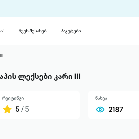
ა“
ჩვენ შესახებ
პაკეტები
თინ
 პრემია „საბა“
II
თინეთ
მობილ
ტორია
აპის ლექსები კარი III
ანაცხადი
რეიტინგი
ნახვა
5
/ 5
2187