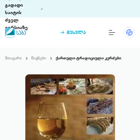
გადადი
საიტის
ძველ
ვერსიაზე
შესვლა
წიგნები
თინეთი
მთავარი
წიგნები
ქართული ტრადიციული კერძები
თინეთი 9 ციფრულ პლატფორმასა და 5
პრემია „საბა“
მობილურ აპლიკაციას აერთიანებს.
ჩვენ შესახებ
პაკეტები