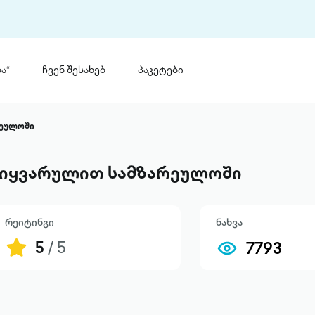
ა“
ჩვენ შესახებ
პაკეტები
თინ
 პრემია „საბა“
რეულოში
თინეთ
მობილ
ტორია
იყვარულით სამზარეულოში
ანაცხადი
რეიტინგი
ნახვა
5
/ 5
7793