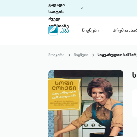
გადადი
საიტის
ძველ
ვერსიაზე
წიგნები
პრემია „საბ
წიგნები
ლიტერატურული
მთავარი
წიგნები
სიყვარულით სამზა
პრემია „საბა“
კონკურსის ის
წესდება
ს
საკონკურსო გ
ჩვენ შესახებ
პაკეტები