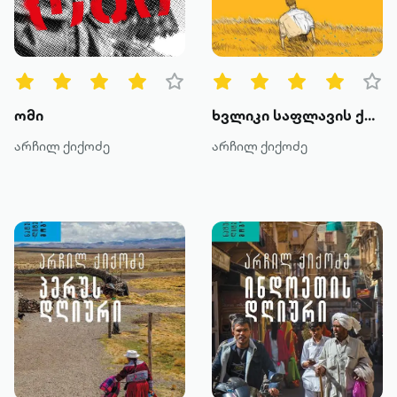
წიგნის ტიპები
ყველა
ტექსტური
ომი
ხვლიკი საფლავის ქვაზე
ხმოვანი
არჩილ ქიქოძე
არჩილ ქიქოძე
კატეგორია
მოთხრობა
რომანი
პოეზია
დოკუმენტური პროზა
კრიტიკა