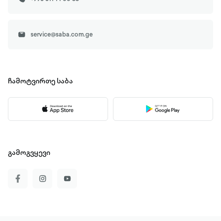
service@saba.com.ge
ჩამოტვირთე
საბა
გამოგვყევი