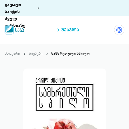
გადადი
საიტის
ძველ
ვერსიაზე
შესვლა
წიგნები
თინეთი
მთავარი
წიგნები
სამხრეთული სპილო
თინეთი 9 ციფრულ პლატფორმასა და 5
პრემია „საბა“
მობილურ აპლიკაციას აერთიანებს.
ჩვენ შესახებ
პაკეტები