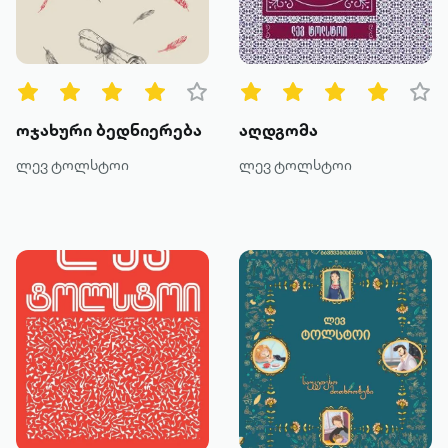
წიგნის ტიპები
ყველა
ტექსტური
ოჯახური ბედნიერება
აღდგომა
ხმოვანი
ლევ ტოლსტოი
ლევ ტოლსტოი
კატეგორია
მოთხრობა
რომანი
პოეზია
დოკუმენტური პროზა
კრიტიკა