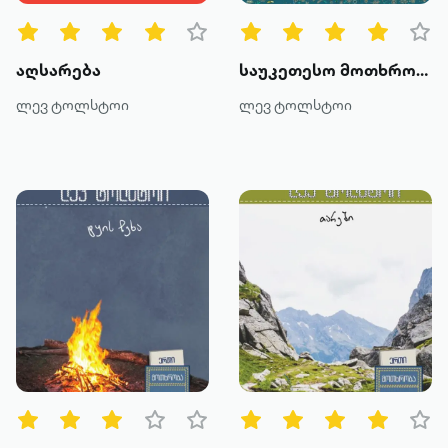
მეტის ნახვა
აღსარება
საუკეთესო მოთხრობები და ზღაპრები
ლევ ტოლსტოი
ლევ ტოლსტოი