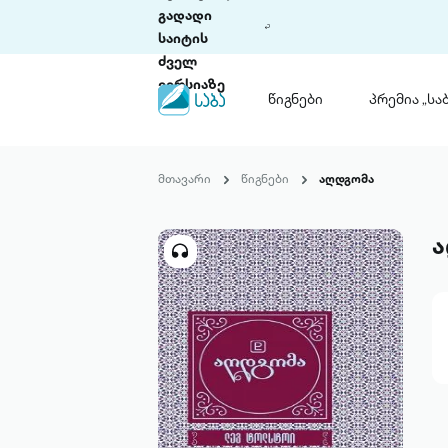
გადადი
საიტის
ძველ
ვერსიაზე
წიგნები
პრემია „საბ
წიგნები
ლიტერატურული
მთავარი
წიგნები
აღდგომა
პრემია „საბა“
კონკურსის ის
წესდება
საკონკურსო გ
ჩვენ შესახებ
პაკეტები