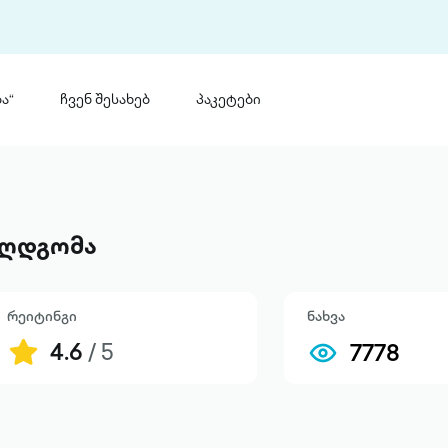
ა“
ჩვენ შესახებ
პაკეტები
თინ
 პრემია „საბა“
თინეთ
მობილ
ტორია
აღდგომა
ანაცხადი
რეიტინგი
ნახვა
4.6
/ 5
7778