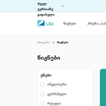
ძველ
ვერსიაზე
გადასვლა
წიგნები
პრემია „საბ
წიგნები
ლიტერატურული
მთავარი
წიგნები
პრემია „საბა“
კონკურსის ის
წესდება
წიგნები
საკონკურსო გ
ჩვენ შესახებ
ენები
პაკეტები
ინგლისური
გერმანული
რუსული