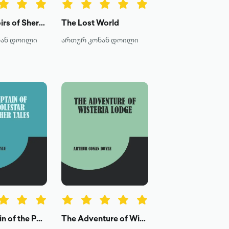
The Memoirs of Sherlock Holmes
The Lost World
ნან დოილი
ართურ კონან დოილი
The Captain of the Polestar, and Other Tales
The Adventure of Wisteria Lodge