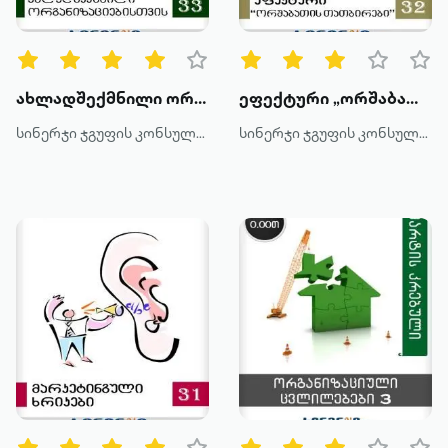
ახლადშექმნილი ორგანიზაციებისთვის
ეფექტური „ორშაბათის თათბირები“
სინერჯი ჯგუფის კონსულტანტები
სინერჯი ჯგუფის კონსულტანტები