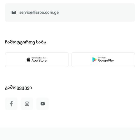
service@saba.com.ge
ჩამოტვირთე
საბა
გამოგვყევი