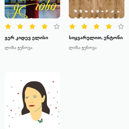
წიგნის ტიპები
ყველა
ტექსტური
ჯერ კიდევ ელისი
სიყვარულით, ენტონი
ხმოვანი
ლიზა ჯენოვა
ლიზა ჯენოვა
კატეგორია
მოთხრობა
რომანი
პოეზია
დოკუმენტური პროზა
კრიტიკა