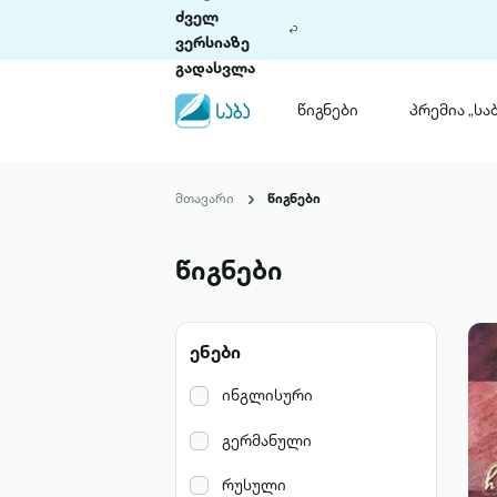
ძველ
ვერსიაზე
გადასვლა
წიგნები
პრემია „საბ
წიგნები
ლიტერატურული
მთავარი
წიგნები
პრემია „საბა“
კონკურსის ის
წესდება
წიგნები
საკონკურსო გ
ჩვენ შესახებ
ენები
პაკეტები
ინგლისური
გერმანული
რუსული