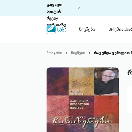
გადადი
საიტის
ძველ
ვერსიაზე
წიგნები
პრემია „საბ
წიგნები
ლიტერატურული
მთავარი
წიგნები
რაც უნდა დუმილით 
პრემია „საბა“
კონკურსის ის
წესდება
რ
საკონკურსო გ
ჩვენ შესახებ
პაკეტები