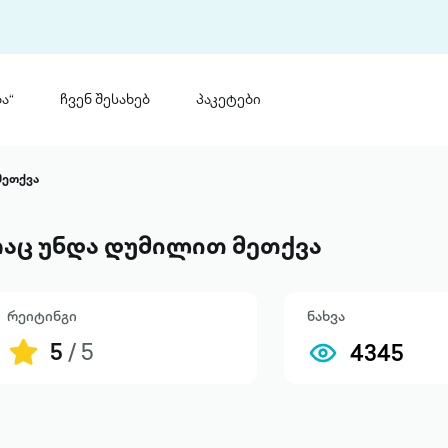
ა“
ჩვენ შესახებ
პაკეტები
თინ
 პრემია „საბა“
მეთქვა
თინეთ
მობილ
ტორია
აც უნდა დუმილით მეთქვა
ანაცხადი
რეიტინგი
ნახვა
5
/ 5
4345