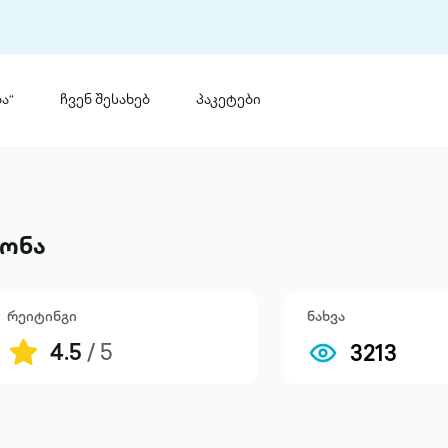
ა“
ჩვენ შესახებ
პაკეტები
თინ
 პრემია „საბა“
თინეთ
მობილ
ტორია
ონა
ანაცხადი
რეიტინგი
ნახვა
4.5
/ 5
3213