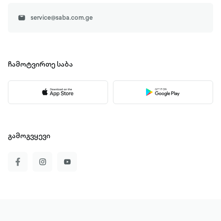
service@saba.com.ge
ჩამოტვირთე
საბა
გამოგვყევი