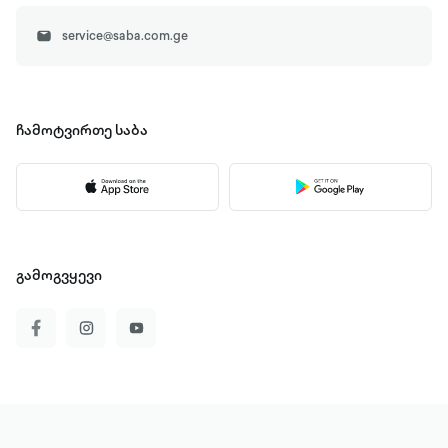
service@saba.com.ge
ჩამოტვირთე
საბა
გამოგვყევი