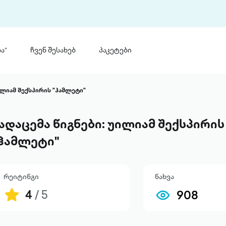
ა“
ჩვენ შესახებ
პაკეტები
თინ
 პრემია „საბა“
ილიამ შექსპირის "ჰამლეტი"
თინეთ
მობილ
ტორია
ადაცემა წიგნები: უილიამ შექსპირის
ანაცხადი
ჰამლეტი"
რეიტინგი
ნახვა
4
/ 5
908