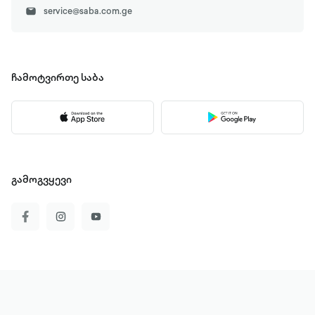
service@saba.com.ge
ჩამოტვირთე
საბა
გამოგვყევი