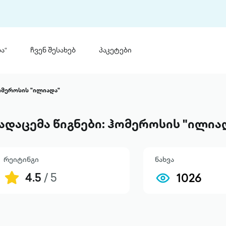
ა“
ჩვენ შესახებ
პაკეტები
თინ
 პრემია „საბა“
ჰომეროსის "ილიადა"
თინეთ
მობილ
ტორია
ადაცემა წიგნები: ჰომეროსის "ილია
ანაცხადი
რეიტინგი
ნახვა
4.5
/ 5
1026