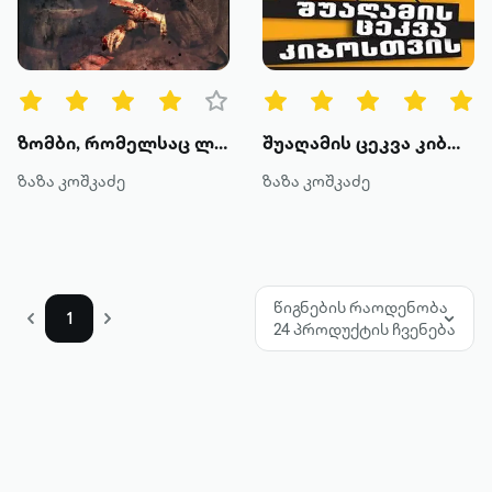
წიგნის ტიპები
ყველა
ტექსტური
ზომბი, რომელსაც ლიტერატურა ძლიერ უყვარდა
შუაღამის ცეკვა კიბოსთვის
ხმოვანი
ზაზა კოშკაძე
ზაზა კოშკაძე
კატეგორია
მოთხრობა
წიგნების რაოდენობა
1
24 პროდუქტის ჩვენება
რომანი
პოეზია
დოკუმენტური პროზა
კრიტიკა