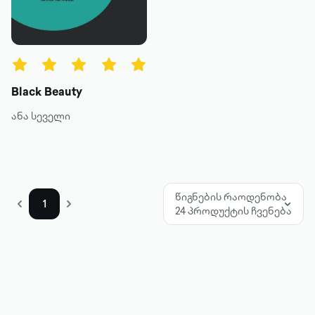
წიგნის ტიპები
ყველა
ტექსტური
Black Beauty
ხმოვანი
ანა სეველი
კატეგორია
მოთხრობა
წიგნების რაოდენობა
1
24 პროდუქტის ჩვენება
რომანი
პოეზია
დოკუმენტური პროზა
კრიტიკა