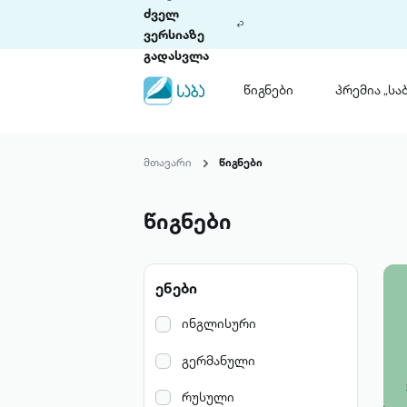
ძველ
ვერსიაზე
გადასვლა
წიგნები
პრემია „საბ
წიგნები
ლიტერატურული
მთავარი
წიგნები
პრემია „საბა“
კონკურსის ის
წესდება
წიგნები
საკონკურსო გ
ჩვენ შესახებ
ენები
პაკეტები
ინგლისური
გერმანული
რუსული