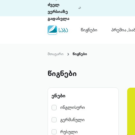
ძველ
ვერსიაზე
გადასვლა
წიგნები
პრემია „საბ
წიგნები
ლიტერატურული
მთავარი
წიგნები
პრემია „საბა“
კონკურსის ის
წესდება
წიგნები
საკონკურსო გ
ჩვენ შესახებ
ენები
პაკეტები
ინგლისური
გერმანული
რუსული