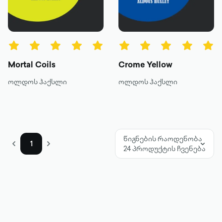
წიგნის ტიპები
ყველა
ტექსტური
Mortal Coils
Crome Yellow
ხმოვანი
ოლდოს ჰაქსლი
ოლდოს ჰაქსლი
კატეგორია
მოთხრობა
წიგნების რაოდენობა
1
24 პროდუქტის ჩვენება
რომანი
პოეზია
დოკუმენტური პროზა
კრიტიკა