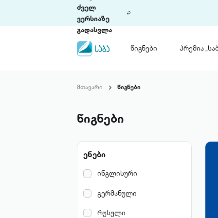
ძველ
ვერსიაზე
გადასვლა
წიგნები
პრემია „საბ
წიგნები
ლიტერატურული
მთავარი
წიგნები
პრემია „საბა“
კონკურსის ის
წესდება
წიგნები
საკონკურსო გ
ჩვენ შესახებ
ენები
პაკეტები
ინგლისური
გერმანული
რუსული