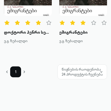
წიგნის ტიპები
ყველა
ტექსტური
დოქტორი ჰენრი სელვინი
ემიგრანტები
ხმოვანი
ვ.გ. ზებალდი
ვ.გ. ზებალდი
კატეგორია
მოთხრობა
წიგნების რაოდენობა
1
24 პროდუქტის ჩვენება
რომანი
პოეზია
დოკუმენტური პროზა
კრიტიკა