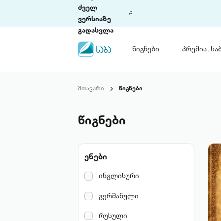
ძველ
ვერსიაზე
გადასვლა
წიგნები
პრემია „საბ
წიგნები
ლიტერატურული
მთავარი
წიგნები
პრემია „საბა“
კონკურსის ის
წესდება
წიგნები
საკონკურსო გ
ჩვენ შესახებ
ენები
პაკეტები
ინგლისური
გერმანული
რუსული