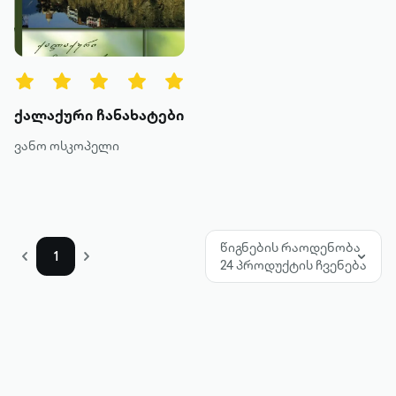
წიგნის ტიპები
ყველა
ტექსტური
ქალაქური ჩანახატები
ხმოვანი
ვანო ოსკოპელი
კატეგორია
მოთხრობა
წიგნების რაოდენობა
1
24 პროდუქტის ჩვენება
რომანი
პოეზია
დოკუმენტური პროზა
კრიტიკა