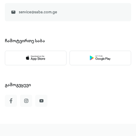
service@saba.com.ge
ჩამოტვირთე
საბა
გამოგვყევი