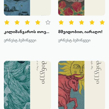
წიგნის ტიპები
ყველა
ტექსტური
კილიმანჯაროს თოვლი
მშვიდობით, იარაღო!
ხმოვანი
ერნესტ ჰემინგუეი
ერნესტ ჰემინგუეი
კატეგორია
მოთხრობა
რომანი
პოეზია
დოკუმენტური პროზა
კრიტიკა